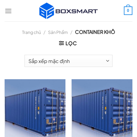
Bỏ
qua
0
nội
dung
/
/
CONTAINER KHÔ
Trang chủ
Sản Phẩm
LỌC