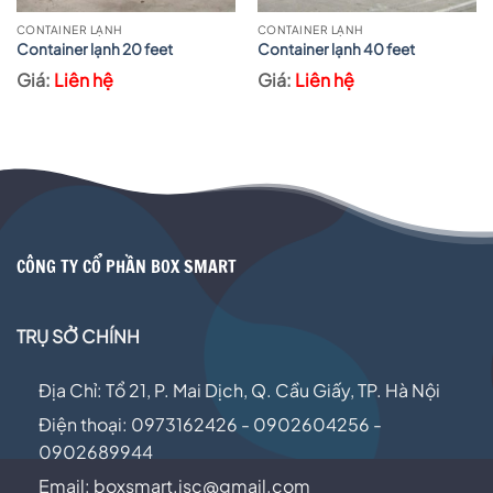
CONTAINER LẠNH
CONTAINER LẠNH
Container lạnh 20 feet
Container lạnh 40 feet
Liên hệ
Liên hệ
CÔNG TY CỔ PHẦN BOX SMART
TRỤ SỞ CHÍNH
Địa Chỉ: Tổ 21, P. Mai Dịch, Q. Cầu Giấy, TP. Hà Nội
Điện thoại: 0973162426 - 0902604256 -
0902689944
Email:
boxsmart.jsc@gmail.com