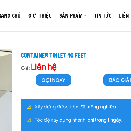
RANG CHỦ
GIỚI THIỆU
SẢN PHẨM
TIN TỨC
LIÊN
CONTAINER TOILET 40 FEET
Liên hệ
GỌI NGAY
BÁO GIÁ
Xây dựng được trên
đất nông nghiệp.
Tốc độ xây dựng nhanh,
chỉ trong 1 ngày.