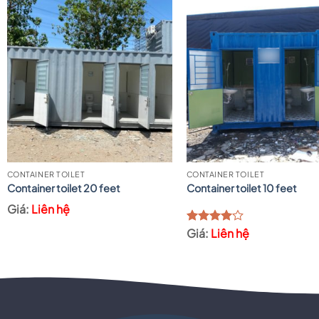
CONTAINER TOILET
CONTAINER TOILET
Container toilet 20 feet
Container toilet 10 feet
Liên hệ
Liên hệ
Được
xếp hạng
4.00
5
sao