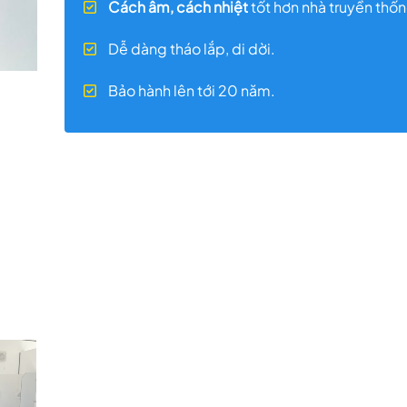
Cách âm, cách nhiệt
tốt hơn nhà truyền thốn
Dễ dàng tháo lắp, di dời.
Bảo hành lên tới 20 năm.