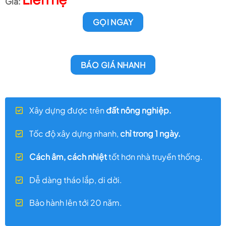
GỌI NGAY
BÁO GIÁ NHANH
Xây dựng được trên
đất nông nghiệp.
Tốc độ xây dựng nhanh,
chỉ trong 1 ngày.
Cách âm, cách nhiệt
tốt hơn nhà truyền thống.
Dễ dàng tháo lắp, di dời.
Bảo hành lên tới 20 năm.