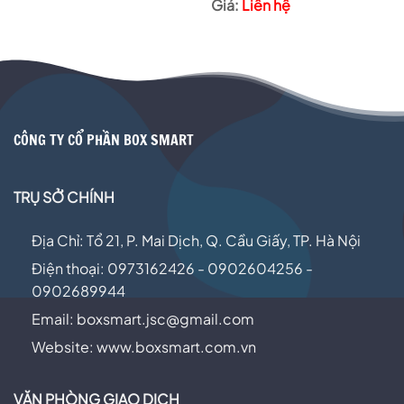
Liên hệ
Được
xếp
hạng
3.00
5
sao
CÔNG TY CỔ PHẦN BOX SMART
TRỤ SỞ CHÍNH
Địa Chỉ: Tổ 21, P. Mai Dịch, Q. Cầu Giấy, TP. Hà Nội
Điện thoại: 0973162426 - 0902604256 -
0902689944
Email:
boxsmart.jsc@gmail.com
Website: www.boxsmart.com.vn
VĂN PHÒNG GIAO DỊCH