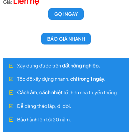
Liên hệ
GỌI NGAY
BÁO GIÁ NHANH
Xây dựng được trên
đất nông nghiệp.
Tốc độ xây dựng nhanh,
chỉ trong 1 ngày.
Cách âm, cách nhiệt
tốt hơn nhà truyền thống.
Dễ dàng tháo lắp, di dời.
Bảo hành lên tới 20 năm.